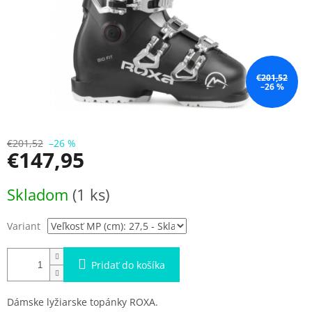
€201,52
–26 %
€201,52
–26 %
€147,95
Jednotková
Skladom
(1 ks)
cena:
Variant
Pridať do košíka
Dámske lyžiarske topánky ROXA.