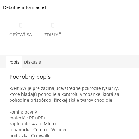
Detailné informácie
OPÝTAŤ SA
ZDIEĽAŤ
Popis
Diskusia
Podrobný popis
R/Fit SW je pre začínajúce/stredne pokročilé lyžiarky,
ktoré hľadajú pohodlie a kontrolu v topánke, ktorá sa
pohodlne prispôsobí širokej škále tvarov chodidiel.
komín: pevný
materiál: PP+/PP+
zapínanie: 4 alu Micro
topánočka: Comfort W Liner
podrážka: Gripwalk