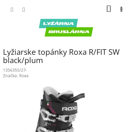
Prejsť
NÁKU
na
obsah
KOŠÍK
Lyžiarske topánky Roxa R/FIT SW
black/plum
1356355/27-
Značka:
Roxa