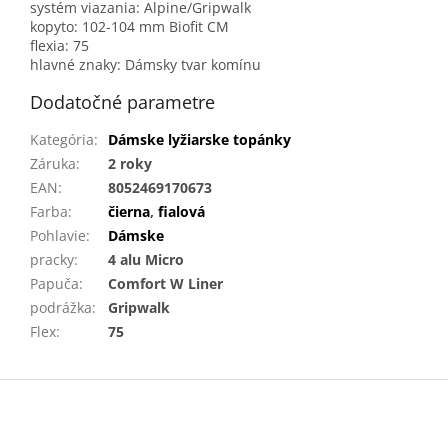
systém viazania: Alpine/Gripwalk
kopyto: 102-104 mm Biofit CM
flexia: 75
hlavné znaky: Dámsky tvar komínu
Dodatočné parametre
Kategória
:
Dámske lyžiarske topánky
Záruka
:
2 roky
EAN
:
8052469170673
Farba
:
čierna
,
fialová
Pohlavie
:
Dámske
pracky
:
4 alu Micro
Papuča
:
Comfort W Liner
podrážka
:
Gripwalk
Flex
:
75
Z
á
p