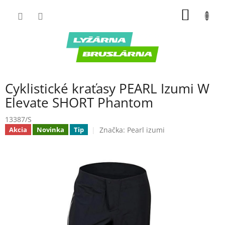
Prejsť
NÁKU
na
obsah
KOŠÍK
Cyklistické kraťasy PEARL Izumi W
Elevate SHORT Phantom
13387/S
Značka:
Pearl izumi
Akcia
Novinka
Tip