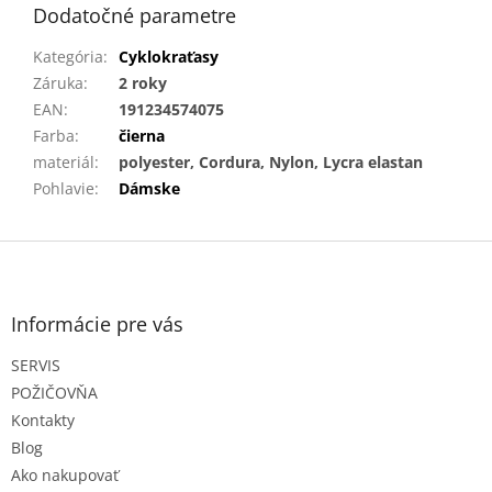
Dodatočné parametre
Kategória
:
Cyklokraťasy
Záruka
:
2 roky
EAN
:
191234574075
Farba
:
čierna
materiál
:
polyester, Cordura, Nylon, Lycra elastan
Pohlavie
:
Dámske
Z
á
p
ä
Informácie pre vás
t
SERVIS
i
e
POŽIČOVŇA
Kontakty
Blog
Ako nakupovať