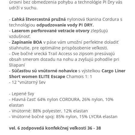
úrovni bez obmedzenia pohybu a technológie PI Dry vás
udrží v suchu.
-
Ľahká štvorcestná pružná
nylonová tkanina Cordura s
technológiou
odpudzovanie vody PI DRY.
-
Laserom perforované vetracie otvory
zlepšujú
vzdušnosť.
-
Zapínanie BOA
v páse vám umožní perfektne doladiť
stiahnutie,
pre optimálne prispôsobenie veľkosti.
- Dve bočné vrecká Trail Access so zipsom presúvajú
obsah smerom dozadu na nohu a zvyšujú pohodlie pri
šliapaní
-
Súčasťou sú vnútorné nohavice
s výstelkou
Cargo Liner
Short women ELITE Escape
Chamois 1: 1
- 12 "vnútorný šev
- Lepené švy
- Hlavná časť: 64% nylon CORDURA, 26% nylon, 10%
elastan
- Vnútorné: 88% polyester, 12% elastan
- Vnútorné bočné spoj: 85% nylon, 15% LYCRA elastan
vel. 6 zodpovedá konfekčnej veľkosti 36 - 38