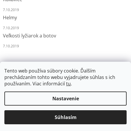
7.10.2019
Helmy
7.10.2019
Veľkosti lyžiarok a botov
7.10.2019
Tento web používa súbory cookie. Ďalším
prechádzaním tohto webu vyjadrujete súhlas s ich
používaním. Viac informácií
tu
.
Vytvoril Shoptet
Nastavenie
Copyright 2026
LYŽÁRNA-BRUSLÁRNA
. Všetky práva
Súhlasím
vyhradené.