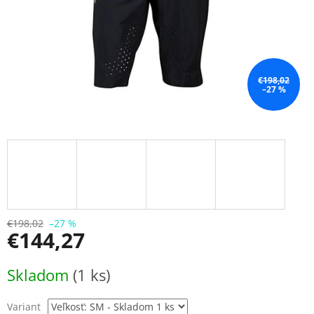
€198,02
–27 %
€198,02
–27 %
€144,27
Jednotková
Skladom
(1 ks)
cena:
Variant