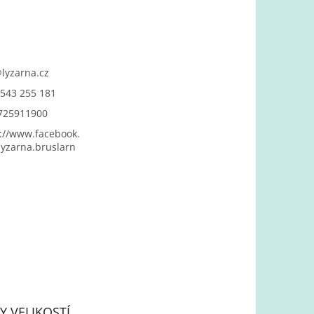
@
lyzarna.cz
543 255 181
725911900
://www.facebook.
yzarna.bruslarn
Y VELIKOSTÍ