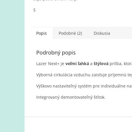
hviezdičiek.
S
Popis
Podobné (2)
Diskusia
Podrobný popis
Lazer Next+ je
veľmi ľahká
a
štýlová
prilba, kto
Výborná cirkulácia vzduchu zaisťuje príjemnú t
Výškovo nastaviteľný systém pre individuálne n
Integrovaný demontovateľný štítok.
Z
á