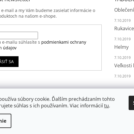
Oblečení
j e-mail a my Vám budeme zasielať informácie o
oduktoch na našom e-shope.
7.10.2019
Rukavice
7.10.2019
 e-mailu súhlasíte s
podmienkami ochrany
Helmy
h údajov
7.10.2019
ÁSIŤ SA
Veľkosti 
7.10.2019
používa súbory cookie. Ďalším prechádzaním tohto
ujete súhlas s ich používaním. Viac informácií
tu
.
nie
va vyhradené.