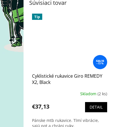
Súvisiaci tovar
Tip
€44,16
–15 %
Cyklistické rukavice Giro REMEDY
X2, Black
Skladom
(2 ks)
Priemerné
hodnotenie
produktu
€37,13
DETAIL
je
5,0
Pánske mtb rukavice. Tlmí vibrácie,
z
sajú pot a chráni ruky.
5