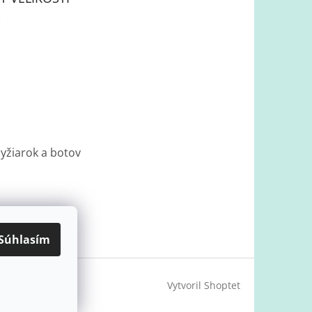
lyžiarok a botov
Súhlasím
Vytvoril Shoptet