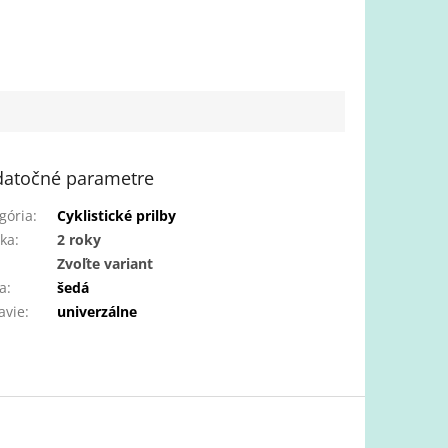
atočné parametre
gória
:
Cyklistické prilby
ka
:
2 roky
:
Zvoľte variant
a
:
šedá
avie
:
univerzálne