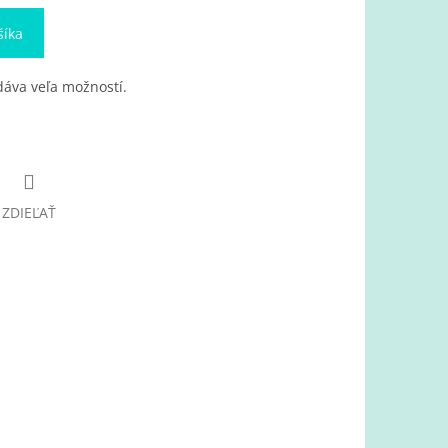
šíka
áva veľa možností.
ZDIEĽAŤ