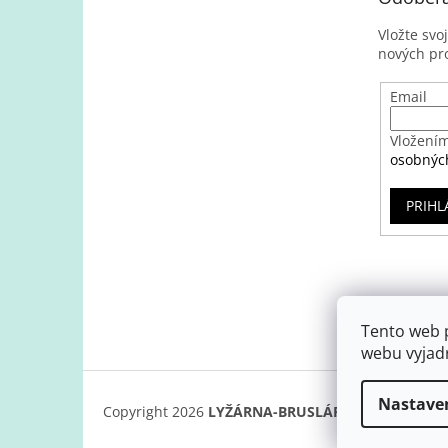
Vložte svo
nových pr
Email
Vložením
osobnýc
PRIHL
Tento web 
webu vyjadr
Nastave
Copyright 2026
LYŽÁRNA-BRUSLÁRNA
. Všetky prá