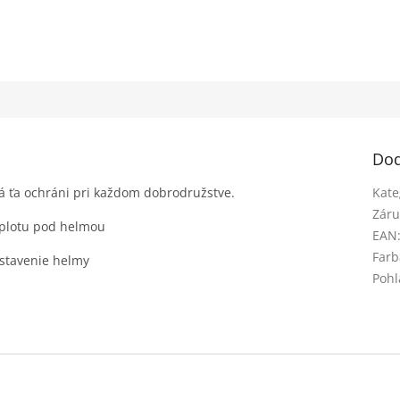
Dod
rá ťa ochráni pri každom dobrodružstve.
Kate
Záru
eplotu pod helmou
EAN
Farb
astavenie helmy
Pohl