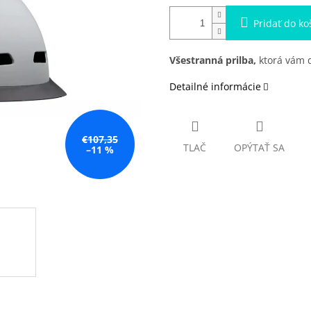
Pridať do ko
Všestranná prilba,
ktorá vám d
Detailné informácie
€107,35
TLAČ
OPÝTAŤ SA
–11 %