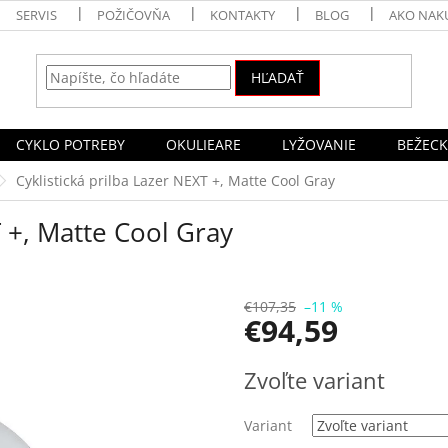
SERVIS
POŽIČOVŇA
KONTAKTY
BLOG
AKO NAK
HĽADAŤ
CYKLO POTREBY
OKULIEARE
LYŽOVANIE
BEŽECK
Cyklistická prilba Lazer NEXT +, Matte Cool Gray
T +, Matte Cool Gray
€107,35
–11 %
€94,59
Jednotková
Zvoľte variant
cena:
Variant