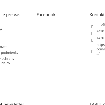
ie pre vás
Facebook
Kontakt
info
ŇA
+420 
+420
https
ovať
com/l
 podmienky
a/
 ochrany
údajov
e
ť newsletter
TABULK