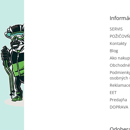
p
ä
t
Informác
i
e
SERVIS
POŽIČOV
Kontakty
Blog
Ako nakup
Obchodné
Podmienky
osobných 
Reklamac
EET
Predajňa
DOPRAVA
Odobera