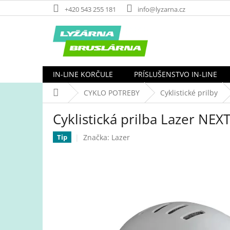
Prejsť
+420 543 255 181
info@lyzarna.cz
na
obsah
IN-LINE KORČULE
PRÍSLUŠENSTVO IN-LINE
Domov
CYKLO POTREBY
Cyklistické prilby
Cyklistická prilba Lazer NEX
Značka:
Lazer
Tip