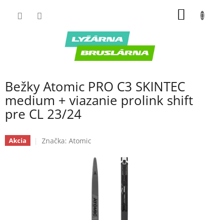
Prejsť
NÁKU
na
obsah
KOŠÍK
Bežky Atomic PRO C3 SKINTEC
medium + viazanie prolink shift
pre CL 23/24
Značka:
Atomic
Akcia