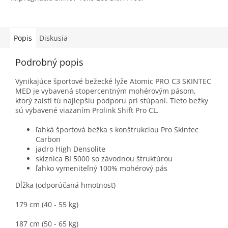
Popis
Diskusia
Podrobný popis
Vynikajúce športové bežecké lyže Atomic PRO C3 SKINTEC
MED je vybavená stopercentným mohérovým pásom,
ktorý zaistí tú najlepšiu podporu pri stúpaní. Tieto bežky
sú vybavené viazaním Prolink Shift Pro CL.
ľahká športová bežka s konštrukciou Pro Skintec
Carbon
jadro High Densolite
sklznica BI 5000 so závodnou štruktúrou
ľahko vymeniteľný 100% mohérový pás
Dĺžka (odporúčaná hmotnosť)
179 cm (40 - 55 kg)
187 cm (50 - 65 kg)