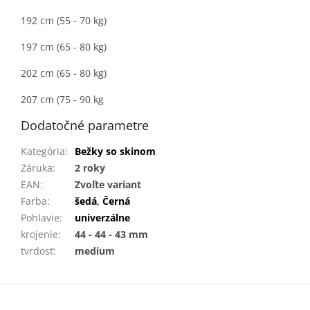
192 cm (55 - 70 kg)
197 cm (65 - 80 kg)
202 cm (65 - 80 kg)
207 cm (75 - 90 kg
Dodatočné parametre
Kategória
:
Bežky so skinom
Záruka
:
2 roky
EAN
:
Zvoľte variant
Farba
:
šedá
,
Černá
Pohlavie
:
univerzálne
krojenie
:
44 - 44 - 43 mm
tvrdosť
:
medium
Z
á