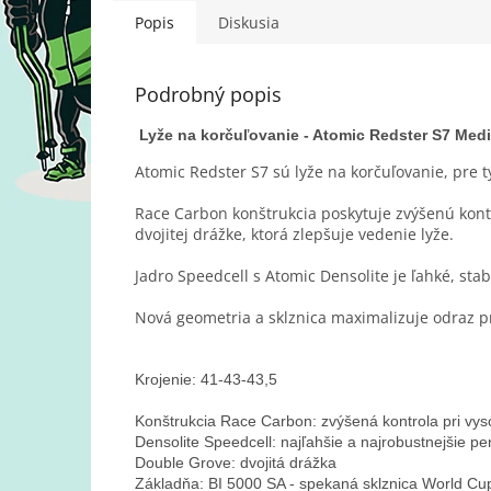
Popis
Diskusia
Podrobný popis
Lyže na korčuľovanie - Atomic Redster S7 Med
Atomic Redster S7 sú
lyže na korčuľovanie, pre t
Race Carbon konštrukcia poskytuje zvýšenú kontro
dvojitej drážke, ktorá zlepšuje vedenie lyže.
Jadro Speedcell s Atomic Densolite je ľahké, sta
Nová geometria a sklznica maximalizuje odraz 
Krojenie: 41-43-43,5

Konštrukcia Race Carbon: zvýšená kontrola pri vys
Densolite Speedcell: najľahšie a najrobustnejšie pe
Double Grove: dvojitá drážka

Základňa: BI 5000 SA - spekaná sklznica World Cu