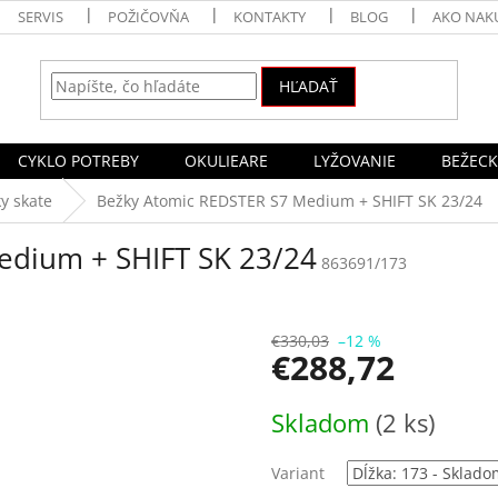
SERVIS
POŽIČOVŇA
KONTAKTY
BLOG
AKO NAK
HĽADAŤ
CYKLO POTREBY
OKULIEARE
LYŽOVANIE
BEŽECK
y skate
Bežky Atomic REDSTER S7 Medium + SHIFT SK 23/24
edium + SHIFT SK 23/24
863691/173
€330,03
–12 %
€288,72
Jednotková
Skladom
(2 ks)
cena:
Variant