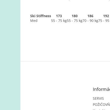
Ski Stiffness
173
180
186
192
Med
55 - 75 kg
55 - 75 kg
70 - 90 kg
75 - 95
Z
á
p
ä
t
Informác
i
e
SERVIS
POŽIČOV