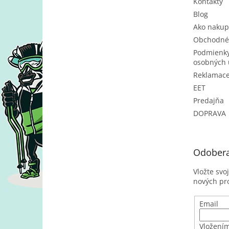
Kontakty
Blog
Ako nakup
Obchodné
Podmienky
osobných 
Reklamac
EET
Predajňa
DOPRAVA
Odobera
Vložte svo
nových pr
Email
Vložením