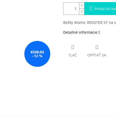
Pridať do ko
Bežky Atomic REDSTER S7 na s
Detailné informácie
€330,03
TLAČ
OPÝTAŤ SA
–12 %