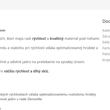
Dod
Kate
ium
Záru
ých, ktorí majú radi
rýchlosť
a
kvalitný
materiál pod nohami.
EAN
lu a stabilitu pri rýchlosti vďaka optimalizovanej hrúbke a
Farb
Pohl
kroj
bilné a odolné jadro na pretekanie na vysokej úrovni.
pre
väčšiu rýchlosť a dlhý sklz.
okých rýchlostiach vďaka optimalizovanému rozloženiu hrúbky

nové jadro v rade Densolite

p