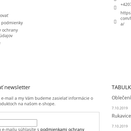
+420
https
ovať
com/l
 podmienky
a/
 ochrany
údajov
e
ť newsletter
TABULK
Oblečení
j e-mail a my Vám budeme zasielať informácie o
oduktoch na našom e-shope.
7.10.2019
Rukavice
7.10.2019
 e-mailu súhlasíte s
podmienkami ochrany