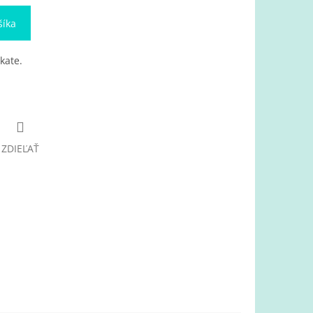
šíka
kate.
ZDIEĽAŤ