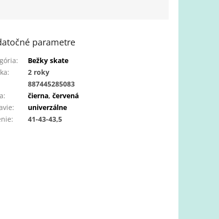
atočné parametre
gória
:
Bežky skate
ka
:
2 roky
:
887445285083
a
:
čierna
,
červená
avie
:
univerzálne
enie
:
41-43-43,5