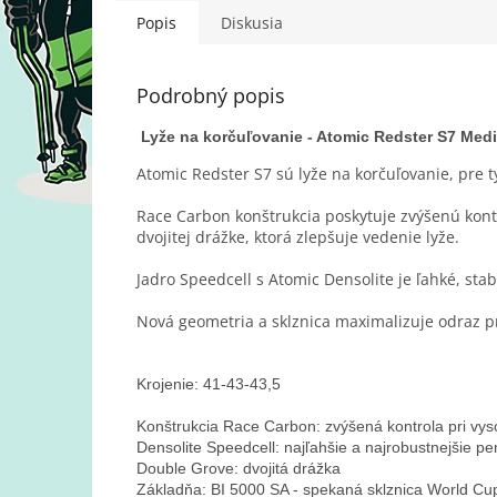
Popis
Diskusia
Podrobný popis
Lyže na korčuľovanie - Atomic Redster S7 Med
Atomic Redster S7 sú
lyže na korčuľovanie, pre t
Race Carbon konštrukcia poskytuje zvýšenú kontro
dvojitej drážke, ktorá zlepšuje vedenie lyže.
Jadro Speedcell s Atomic Densolite je ľahké, sta
Nová geometria a sklznica maximalizuje odraz 
Krojenie: 41-43-43,5

Konštrukcia Race Carbon: zvýšená kontrola pri vys
Densolite Speedcell: najľahšie a najrobustnejšie pe
Double Grove: dvojitá drážka

Základňa: BI 5000 SA - spekaná sklznica World Cu