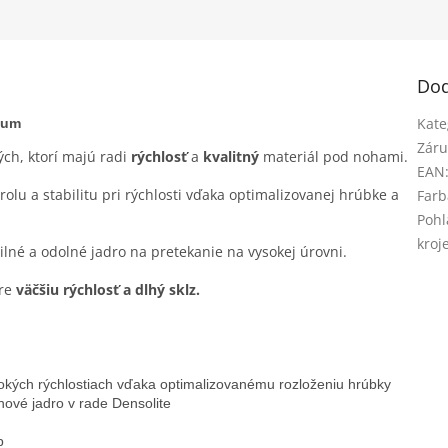
Dod
Kate
ium
Záru
ých, ktorí majú radi
rýchlosť
a
kvalitný
materiál pod nohami.
EAN
lu a stabilitu pri rýchlosti vďaka optimalizovanej hrúbke a
Farb
Pohl
kroj
bilné a odolné jadro na pretekanie na vysokej úrovni.
pre
väčšiu rýchlosť a dlhý sklz.
okých rýchlostiach vďaka optimalizovanému rozloženiu hrúbky

nové jadro v rade Densolite

p