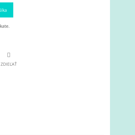
šíka
kate.
ZDIEĽAŤ