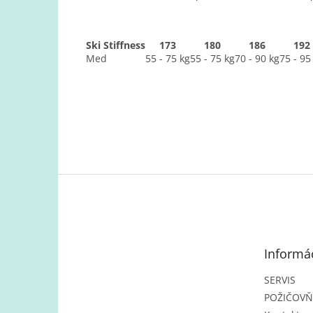
Ski Stiffness
173
180
186
192
Med
55 - 75 kg
55 - 75 kg
70 - 90 kg
75 - 95
Z
á
p
ä
t
Informác
i
e
SERVIS
POŽIČOV