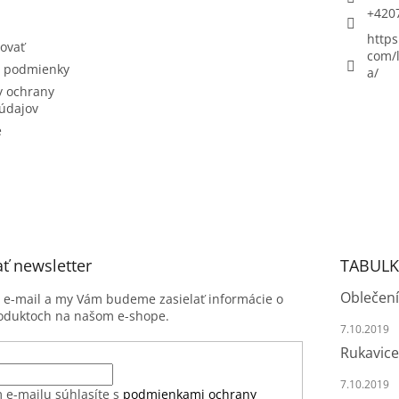
+420
https
ovať
com/l
 podmienky
a/
 ochrany
údajov
e
ť newsletter
TABULK
Oblečení
j e-mail a my Vám budeme zasielať informácie o
oduktoch na našom e-shope.
7.10.2019
Rukavice
7.10.2019
 e-mailu súhlasíte s
podmienkami ochrany