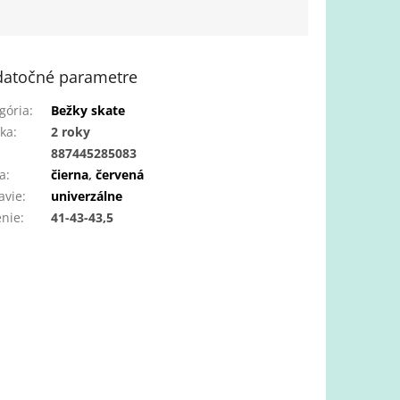
atočné parametre
gória
:
Bežky skate
ka
:
2 roky
:
887445285083
a
:
čierna
,
červená
avie
:
univerzálne
enie
:
41-43-43,5