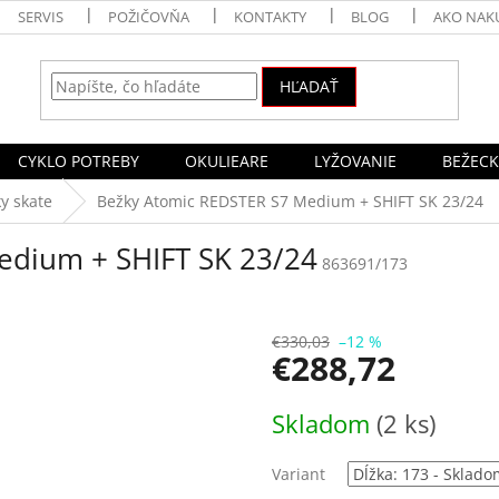
SERVIS
POŽIČOVŇA
KONTAKTY
BLOG
AKO NAK
HĽADAŤ
CYKLO POTREBY
OKULIEARE
LYŽOVANIE
BEŽECK
y skate
Bežky Atomic REDSTER S7 Medium + SHIFT SK 23/24
edium + SHIFT SK 23/24
863691/173
€330,03
–12 %
€288,72
Jednotková
Skladom
(2 ks)
cena:
Variant