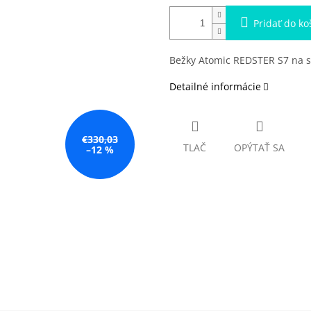
Pridať do ko
Bežky Atomic REDSTER S7 na s
Detailné informácie
€330,03
TLAČ
OPÝTAŤ SA
–12 %