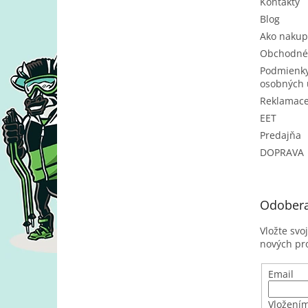
Kontakty
Blog
Ako nakup
Obchodné
Podmienky
osobných 
Reklamac
EET
Predajňa
DOPRAVA
Odobera
Vložte svo
nových pr
Email
Vložením