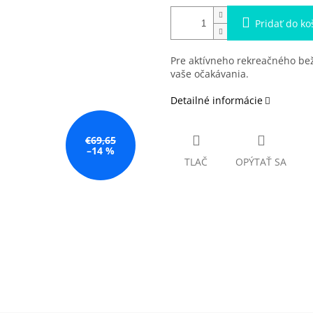
Pridať do ko
Pre aktívneho rekreačného be
vaše očakávania.
Detailné informácie
€69,65
–14 %
TLAČ
OPÝTAŤ SA