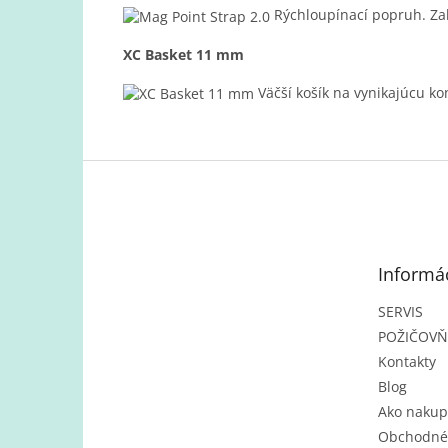
Rýchloupínací popruh. Zab
XC Basket 11 mm
Väčší košík na vynikajúcu ko
Z
á
p
ä
t
Informác
i
e
SERVIS
POŽIČOV
Kontakty
Blog
Ako nakup
Obchodné