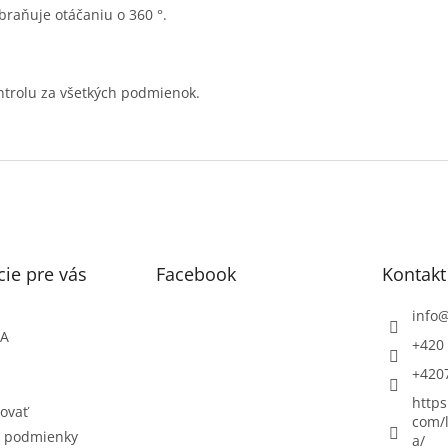
raňuje otáčaniu o 360 °.
ntrolu za všetkých podmienok.
ie pre vás
Facebook
Kontakt
info
ŇA
+420 
+420
https
ovať
com/l
 podmienky
a/