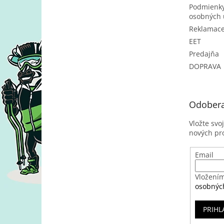
Podmienky
osobných 
Reklamac
EET
Predajňa
DOPRAVA
Odobera
Vložte svo
nových pr
Email
Vložením
osobnýc
PRIHL