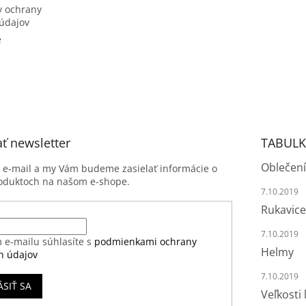
 ochrany
údajov
e
ť newsletter
TABULK
Oblečení
j e-mail a my Vám budeme zasielať informácie o
oduktoch na našom e-shope.
7.10.2019
Rukavice
7.10.2019
 e-mailu súhlasíte s
podmienkami ochrany
Helmy
h údajov
7.10.2019
ÁSIŤ SA
Veľkosti 