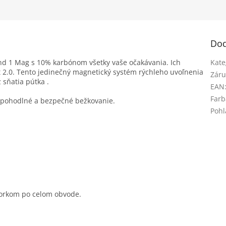
Dod
nd 1 Mag s 10% karbónom všetky vaše očakávania. Ich
Kate
 2.0. Tento jedinečný magnetický systém rýchleho uvoľnenia
Záru
z sňatia pútka
.
EAN
Farb
 pohodlné a bezpečné bežkovanie.
Pohl
korkom po celom obvode.