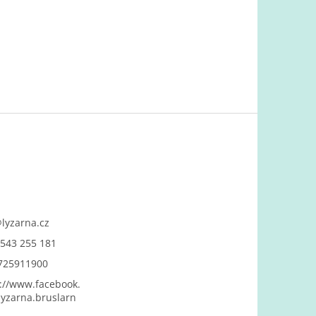
@
lyzarna.cz
543 255 181
725911900
://www.facebook.
yzarna.bruslarn