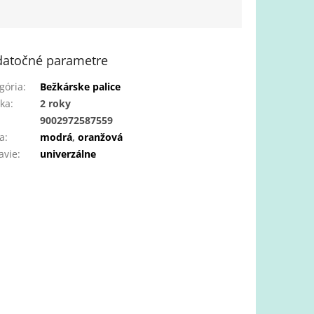
atočné parametre
gória
:
Bežkárske palice
ka
:
2 roky
:
9002972587559
a
:
modrá
,
oranžová
avie
:
univerzálne