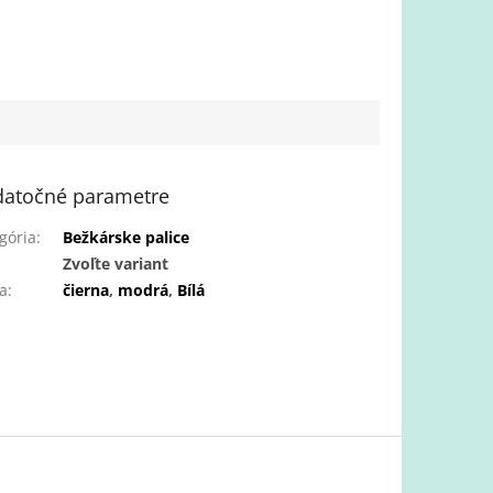
atočné parametre
gória
:
Bežkárske palice
:
Zvoľte variant
a
:
čierna
,
modrá
,
Bílá