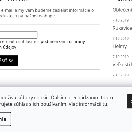
Oblečení
j e-mail a my Vám budeme zasielať informácie o
oduktoch na našom e-shope.
7.10.2019
Rukavice
7.10.2019
 e-mailu súhlasíte s
podmienkami ochrany
Helmy
h údajov
7.10.2019
ÁSIŤ SA
Veľkosti 
7.10.2019
používa súbory cookie. Ďalším prechádzaním tohto
ujete súhlas s ich používaním. Viac informácií
tu
.
nie
va vyhradené.