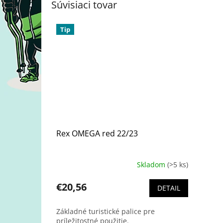
Súvisiaci tovar
Tip
Rex OMEGA red 22/23
Skladom
(>5 ks)
€20,56
DETAIL
Základné turistické palice pre
príležitostné použitie.