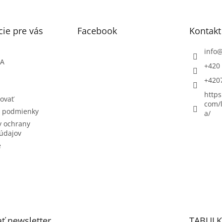
ie pre vás
Facebook
Kontakt
info
ŇA
+420 
+420
https
ovať
com/l
 podmienky
a/
 ochrany
údajov
e
ť newsletter
TABULK