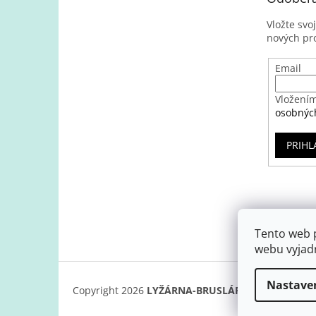
Vložte svo
nových pr
Email
Vložením
osobnýc
PRIHL
Tento web 
webu vyjadr
Nastave
Copyright 2026
LYŽÁRNA-BRUSLÁRNA
. Všetky prá