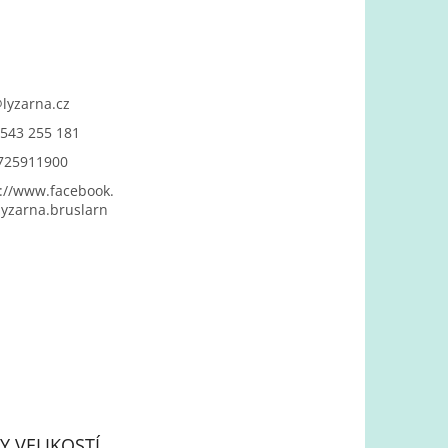
@
lyzarna.cz
543 255 181
725911900
://www.facebook.
yzarna.bruslarn
Y VELIKOSTÍ