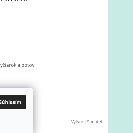
lyžiarok a botov
Súhlasím
Vytvoril Shoptet