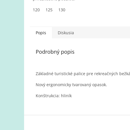
120
125
130
Popis
Diskusia
Podrobný popis
Základné turistické palice pre rekreačných bežká
Nový ergonomicky tvarovaný opasok.
Konštrukcia: hliník
Z
á