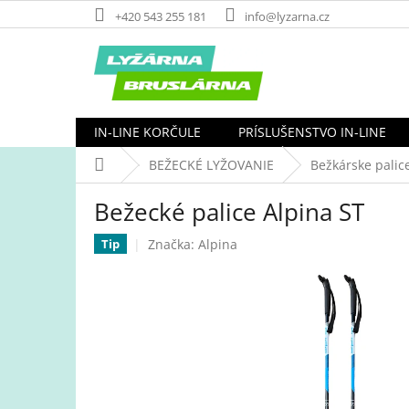
Prejsť
+420 543 255 181
info@lyzarna.cz
na
obsah
IN-LINE KORČULE
PRÍSLUŠENSTVO IN-LINE
Domov
BEŽECKÉ LYŽOVANIE
Bežkárske palic
Bežecké palice Alpina ST
Značka:
Alpina
Tip