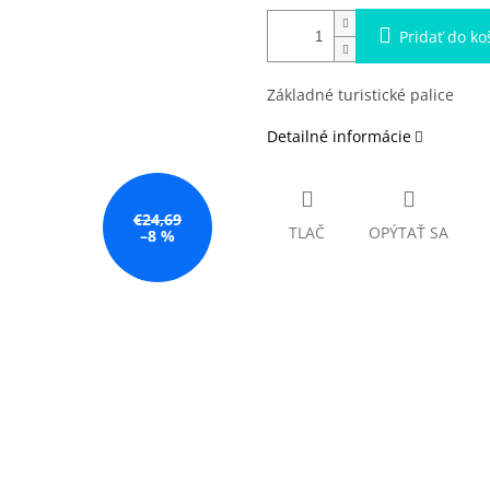
Pridať do ko
Základné turistické palice
Detailné informácie
€24,69
TLAČ
OPÝTAŤ SA
–8 %