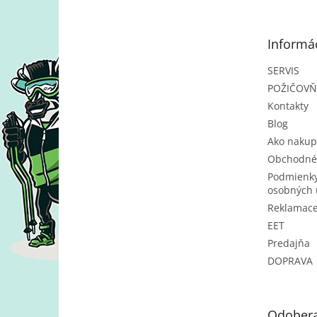
p
ä
t
Informác
i
e
SERVIS
POŽIČOV
Kontakty
Blog
Ako nakup
Obchodné
Podmienky
osobných 
Reklamac
EET
Predajňa
DOPRAVA
Odobera