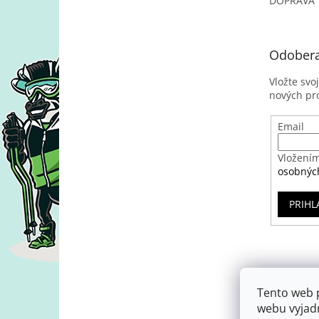
DOPRAVA
Odobera
Vložte svo
nových pr
Email
Vložením
osobnýc
PRIHL
Tento web 
webu vyjadr