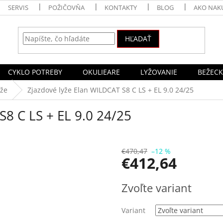
SERVIS
POŽIČOVŇA
KONTAKTY
BLOG
AKO NAK
HĽADAŤ
CYKLO POTREBY
OKULIEARE
LYŽOVANIE
BEŽECK
yže
Zjazdové lyže Elan WILDCAT S8 C LS + EL 9.0 24/25
S8 C LS + EL 9.0 24/25
€470,47
–12 %
€412,64
Jednotková
Zvoľte variant
cena:
Variant