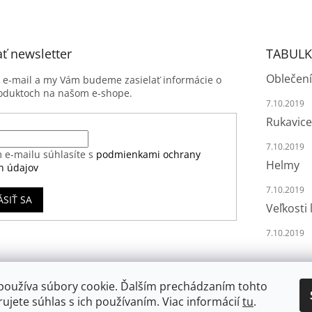
ť newsletter
TABULK
Oblečení
j e-mail a my Vám budeme zasielať informácie o
oduktoch na našom e-shope.
7.10.2019
Rukavice
7.10.2019
 e-mailu súhlasíte s
podmienkami ochrany
Helmy
h údajov
7.10.2019
ÁSIŤ SA
Veľkosti 
7.10.2019
používa súbory cookie. Ďalším prechádzaním tohto
ujete súhlas s ich používaním. Viac informácií
tu
.