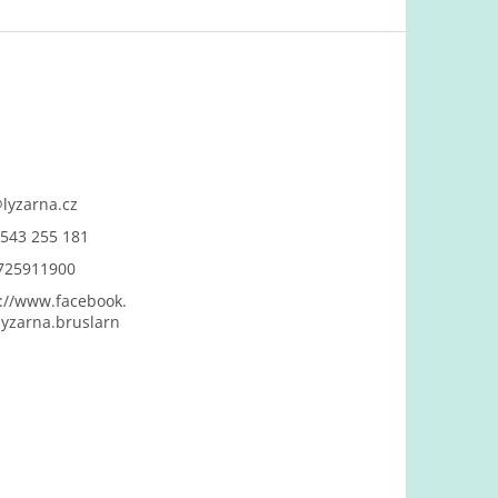
@
lyzarna.cz
543 255 181
725911900
://www.facebook.
yzarna.bruslarn