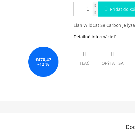
Pridať do ko
Elan WildCat S8 Carbon je lyž
Detailné informácie
€470,47
TLAČ
OPÝTAŤ SA
–12 %
Dod