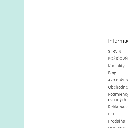
Z
á
p
ä
t
Informác
i
e
SERVIS
POŽIČOV
Kontakty
Blog
Ako nakup
Obchodné
Podmienky
osobných 
Reklamac
EET
Predajňa