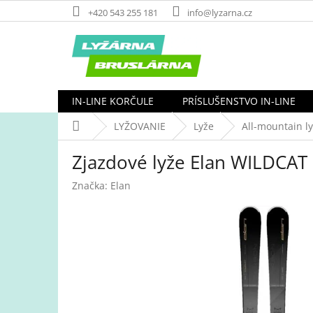
Prejsť
+420 543 255 181
info@lyzarna.cz
na
obsah
IN-LINE KORČULE
PRÍSLUŠENSTVO IN-LINE
Domov
LYŽOVANIE
Lyže
All-mountain l
Zjazdové lyže Elan WILDCAT 
Značka:
Elan