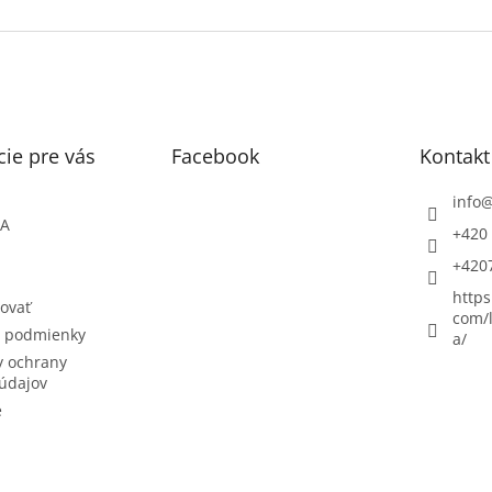
ie pre vás
Facebook
Kontakt
info
ŇA
+420 
+420
https
ovať
com/l
 podmienky
a/
 ochrany
údajov
e