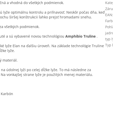
nkčná a vhodná do všetkých podmienok.
Kate
Záru
lyže optimálnu kontrolu a priľnavosť. Neskôr počas dňa, keď
EAN
ochu širšej konštrukcii ľahko prejsť hromadami snehu.
Farb
 za všetkých podmienok.
Pohl
jadr
inuté a sú vybavené novou technológiou
Amphibio Truline
.
typ 
Typ 
é lyže Elan na ďalšiu úroveň. Na základe technológie Truline
žke lyže.
ý materiál.
 na údolnej lyži po celej dĺžke lyže. To má následne za
 Na vonkajšej strane lyže je použitých menej materiálu.
, Karbón