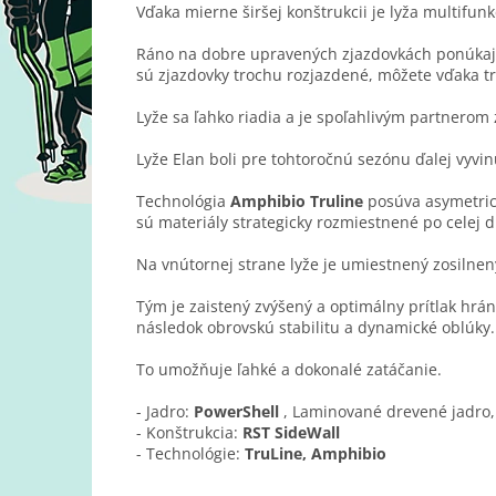
Vďaka mierne širšej konštrukcii je lyža multifu
Ráno na dobre upravených zjazdovkách ponúkajú 
sú zjazdovky trochu rozjazdené, môžete vďaka tr
Lyže sa ľahko riadia a je spoľahlivým partnerom
Lyže Elan boli pre tohtoročnú sezónu ďalej vyv
Technológia
Amphibio Truline
posúva asymetrick
sú materiály strategicky rozmiestnené po celej dĺ
Na vnútornej strane lyže je umiestnený zosilnen
Tým je zaistený zvýšený a optimálny prítlak hrán
následok obrovskú stabilitu a dynamické oblúky.
To umožňuje ľahké a dokonalé zatáčanie.
- Jadro:
PowerShell
, Laminované drevené jadro
- Konštrukcia:
RST SideWall
- Technológie:
TruLine, Amphibio