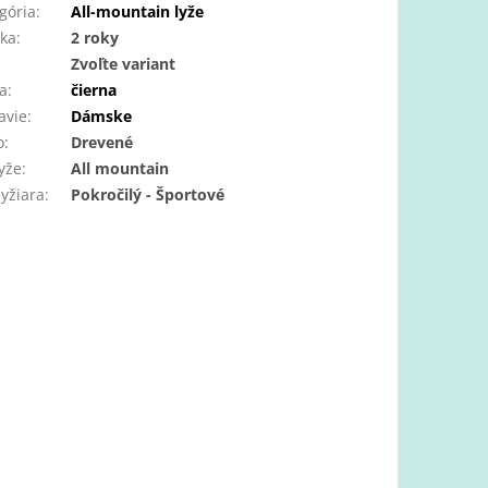
gória
:
All-mountain lyže
ka
:
2 roky
:
Zvoľte variant
a
:
čierna
avie
:
Dámske
o
:
Drevené
lyže
:
All mountain
lyžiara
:
Pokročilý - Športové