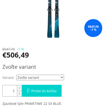
€547,70
–7 %
€547,70
–7 %
€506,49
Jednotková
Zvoľte variant
cena:
Variant
Pridať do košíka
Zjazdové lyže PRIMETIME 22 SX BLUE.