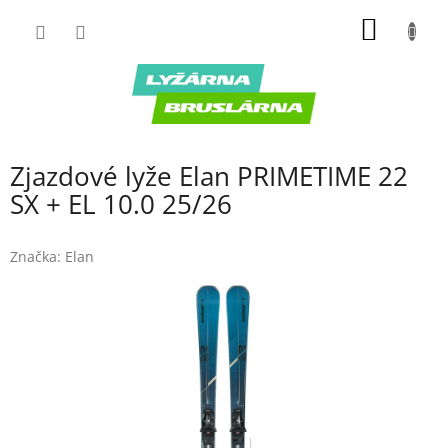
Prejsť
NÁKU
na
obsah
KOŠÍK
Zjazdové lyže Elan PRIMETIME 22
SX + EL 10.0 25/26
Značka:
Elan