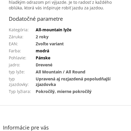
hladkým odrazom pri výjazde. Je to radosť z každého
oblúka, ktorá vás inšpiruje robiť jazdu za jazdou.
Dodatočné parametre
Kategória
:
All-mountain lyže
Záruka
:
2 roky
EAN
:
Zvoľte variant
Farba
:
modrá
Pohlavie
:
Pánske
jadro
:
Drevené
typ lyže
:
All Mountain / All Round
typ
Upravená aj rozjazdená popoludňajší
zjazdovky
:
zjazdovka
Typ lyžiara
:
Pokročilý, mierne pokročilý
Z
á
p
ä
Informácie pre vás