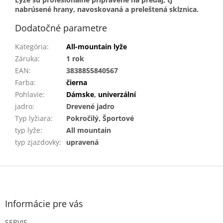
nabrúsené hrany, navoskovaná a preleštená sklznica.
Dodatočné parametre
Kategória
:
All-mountain lyže
Záruka
:
1 rok
EAN
:
3838855840567
Farba
:
čierna
Pohlavie
:
Dámske
,
univerzální
jadro
:
Drevené jadro
Typ lyžiara
:
Pokročilý, Športové
typ lyže
:
All mountain
typ zjazdovky
:
upravená
Z
á
p
ä
Informácie pre vás
t
SERVIS