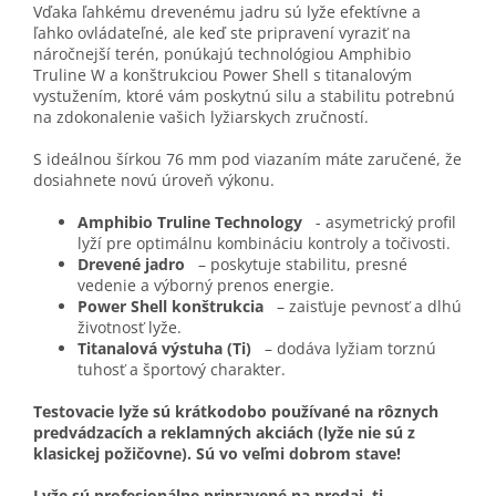
Vďaka ľahkému drevenému jadru sú lyže efektívne a
ľahko ovládateľné, ale keď ste pripravení vyraziť na
náročnejší terén, ponúkajú technológiou Amphibio
Truline W a konštrukciou Power Shell s titanalovým
vystužením, ktoré vám poskytnú silu a stabilitu potrebnú
na zdokonalenie vašich lyžiarskych zručností.
S ideálnou šírkou 76 mm pod viazaním máte zaručené, že
dosiahnete novú úroveň výkonu.
Amphibio Truline Technology
- asymetrický profil
lyží pre optimálnu kombináciu kontroly a točivosti.
Drevené jadro
– poskytuje stabilitu, presné
vedenie a výborný prenos energie.
Power Shell konštrukcia
– zaisťuje pevnosť a dlhú
životnosť lyže.
Titanalová výstuha (Ti)
– dodáva lyžiam torznú
tuhosť a športový charakter.
Testovacie lyže sú krátkodobo používané na rôznych
predvádzacích a reklamných akciách (lyže nie sú z
klasickej požičovne). Sú vo veľmi dobrom stave!
Lyže sú profesionálne pripravené na predaj, tj