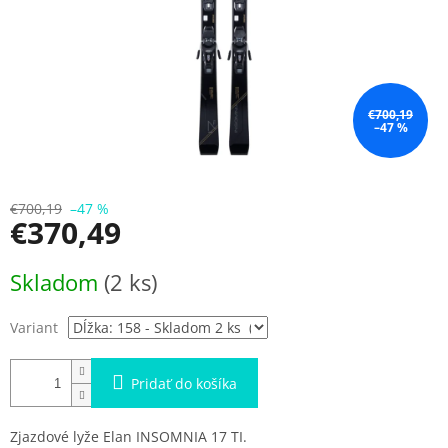
€700,19
–47 %
€700,19
–47 %
€370,49
Jednotková
Skladom
(2 ks)
cena:
Variant
Pridať do košíka
Zjazdové lyže Elan INSOMNIA 17 TI.