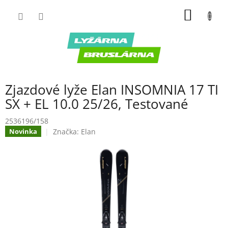
Prejsť
NÁKU
na
obsah
KOŠÍK
Zjazdové lyže Elan INSOMNIA 17 TI
SX + EL 10.0 25/26, Testované
2536196/158
Značka:
Elan
Novinka