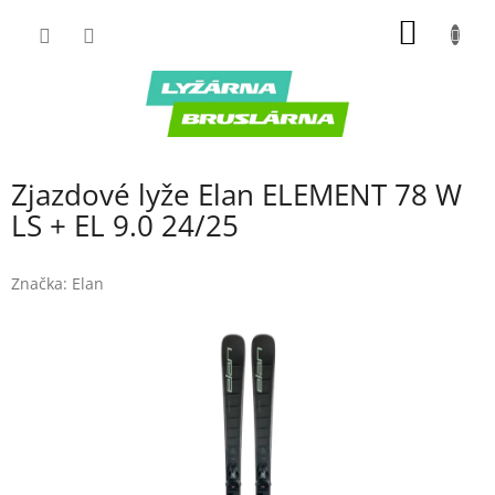
Prejsť
NÁKU
na
obsah
KOŠÍK
Zjazdové lyže Elan ELEMENT 78 W
LS + EL 9.0 24/25
Značka:
Elan