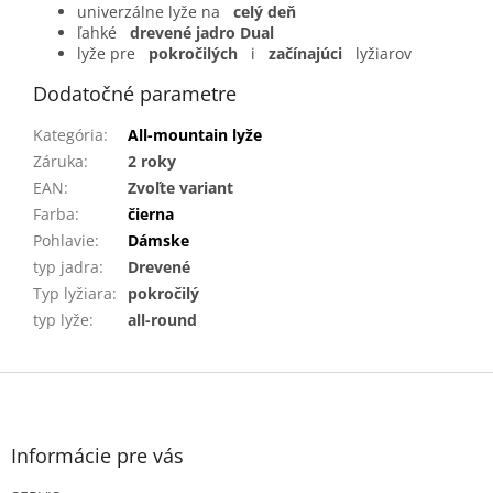
univerzálne lyže na
celý deň
ľahké
drevené jadro Dual
lyže pre
pokročilých
i
začínajúci
lyžiarov
Dodatočné parametre
Kategória
:
All-mountain lyže
Záruka
:
2 roky
EAN
:
Zvoľte variant
Farba
:
čierna
Pohlavie
:
Dámske
typ jadra
:
Drevené
Typ lyžiara
:
pokročilý
typ lyže
:
all-round
Z
á
p
ä
Informácie pre vás
t