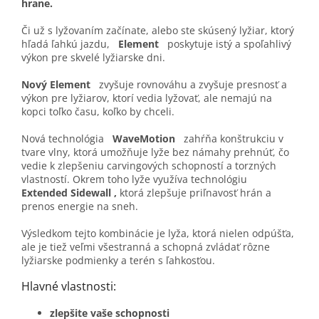
hrane.
Či už s lyžovaním začínate, alebo ste skúsený lyžiar, ktorý
hľadá ľahkú jazdu,
Element
poskytuje istý a spoľahlivý
výkon pre skvelé lyžiarske dni.
Nový Element
zvyšuje rovnováhu a zvyšuje presnosť a
výkon pre lyžiarov, ktorí vedia lyžovať, ale nemajú na
kopci toľko času, koľko by chceli.
Nová technológia
WaveMotion
zahŕňa konštrukciu v
tvare vlny, ktorá umožňuje lyže bez námahy prehnúť, čo
vedie k zlepšeniu carvingových schopností a torzných
vlastností. Okrem toho lyže využíva technológiu
Extended Sidewall
,
ktorá zlepšuje priľnavosť hrán a
prenos energie na sneh.
Výsledkom tejto kombinácie je lyža, ktorá nielen odpúšťa,
ale je tiež veľmi všestranná a schopná zvládať rôzne
lyžiarske podmienky a terén s ľahkosťou.
Hlavné vlastnosti:
zlepšite vaše schopnosti