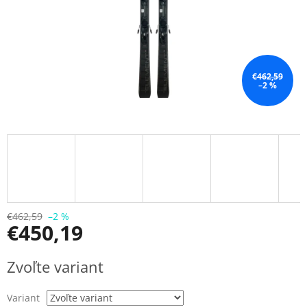
€462,59
–2 %
€462,59
–2 %
€450,19
Jednotková
Zvoľte variant
cena:
Variant